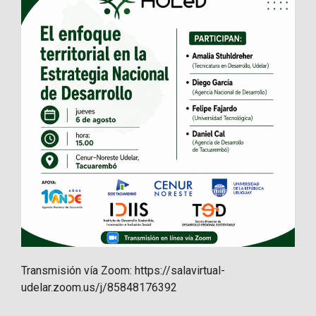
Transmisión vía Zoom: https://salavirtual-
udelar.zoom.us/j/85848176392